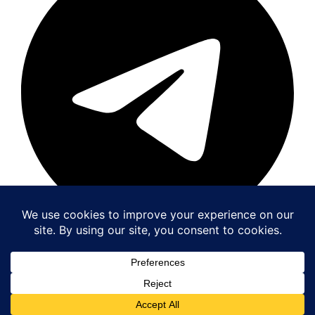
© 2026 taazasamacharhub.com
• Built with
GeneratePress