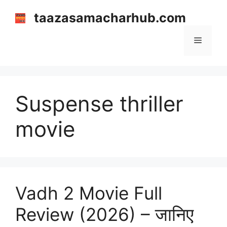
Skip
taazasamacharhub.com
to
content
Menu
Suspense thriller
movie
Vadh 2 Movie Full
Review (2026) – जानिए